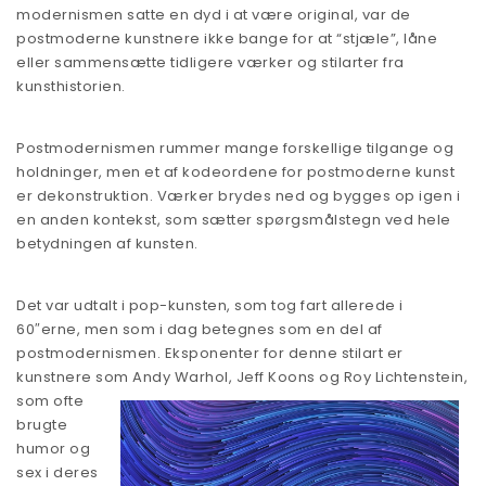
modernismen satte en dyd i at være original, var de
postmoderne kunstnere ikke bange for at “stjæle”, låne
eller sammensætte tidligere værker og stilarter fra
kunsthistorien.
Postmodernismen rummer mange forskellige tilgange og
holdninger, men et af kodeordene for postmoderne kunst
er dekonstruktion. Værker brydes ned og bygges op igen i
en anden kontekst, som sætter spørgsmålstegn ved hele
betydningen af kunsten.
Det var udtalt i pop-kunsten, som tog fart allerede i
60″erne, men som i dag betegnes som en del af
postmodernismen. Eksponenter for denne stilart er
kunstnere som Andy Warhol, Jeff Koons og Roy Lichtenstein,
som oft
e
brugte
humor og
sex i deres