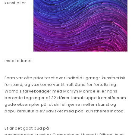
kunst eller
installationer.
Form var ofte prioriteret over indhold i gængs kunstnerisk
forstand, og værkerne var tit helt åbne for fortolkning.
Warhols farvekollager med Marilyn Monroe eller hans
berømte tegninger af 32 dåser tomatsuppe fremstår som
gode eksempler på, at skillelinjerne mellem kunst og
populærkultur blev udvisket med pop-kunstneres indtog.
Et andet godt bud på
postmoderne kunst er Guggenheim Museet
i Bilbao, hvor