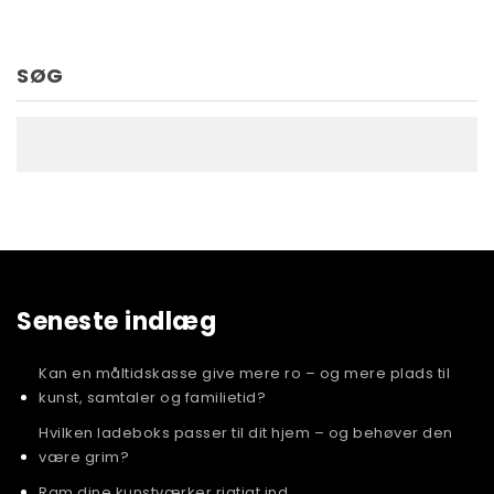
SØG
Seneste indlæg
Kan en måltidskasse give mere ro – og mere plads til
kunst, samtaler og familietid?
Hvilken ladeboks passer til dit hjem – og behøver den
være grim?
Ram dine kunstværker rigtigt ind