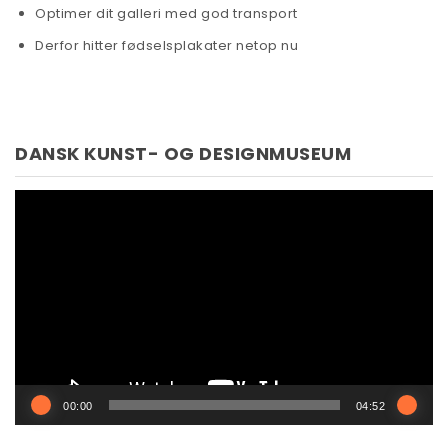
Optimer dit galleri med god transport
Derfor hitter fødselsplakater netop nu
DANSK KUNST- OG DESIGNMUSEUM
Videoafspiller
00:00
04:52