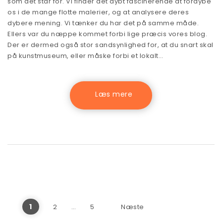
som det står for. Vi finder det dybt fascinerende at fordybe
os i de mange flotte malerier, og at analysere deres
dybere mening. Vi tænker du har det på samme måde.
Ellers var du næppe kommet forbi lige præcis vores blog.
Der er dermed også stor sandsynlighed for, at du snart skal
på kunstmuseum, eller måske forbi et lokalt…
Indlægsinddeling
1
2
…
5
Næste