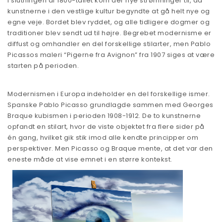
I slutningen af 1800-tallet kom der nye strømninger til, da
kunstnerne i den vestlige kultur begyndte at gå helt nye og
egne veje. Bordet blev ryddet, og alle tidligere dogmer og
traditioner blev sendt ud til højre. Begrebet modernisme er
diffust og omhandler en del forskellige stilarter, men Pablo
Picassos maleri “Pigerne fra Avignon” fra 1907 siges at være
starten på perioden.
Modernismen i Europa indeholder en del forskellige ismer.
Spanske Pablo Picasso grundlagde sammen med Georges
Braque kubismen i perioden 1908-1912. De to kunstnerne
opfandt en stilart, hvor de viste objektet fra flere sider på
én gang, hvilket gik stik imod alle kendte principper om
perspektiver. Men Picasso og Braque mente, at det var den
eneste måde at vise emnet i en større ko
ntekst.