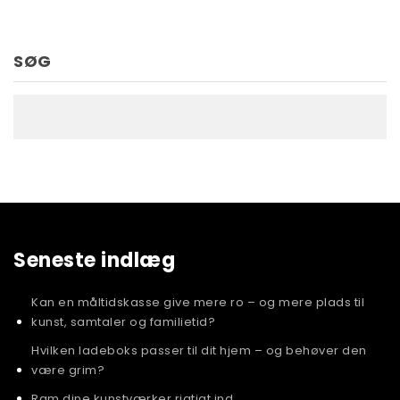
SØG
Seneste indlæg
Kan en måltidskasse give mere ro – og mere plads til
kunst, samtaler og familietid?
Hvilken ladeboks passer til dit hjem – og behøver den
være grim?
Ram dine kunstværker rigtigt ind