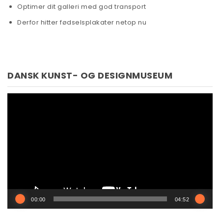
Optimer dit galleri med god transport
Derfor hitter fødselsplakater netop nu
DANSK KUNST- OG DESIGNMUSEUM
Videoafspiller
00:00
04:52