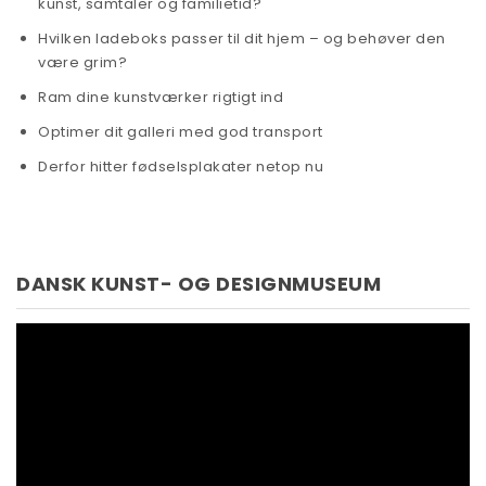
kunst, samtaler og familietid?
Hvilken ladeboks passer til dit hjem – og behøver den
være grim?
Ram dine kunstværker rigtigt ind
Optimer dit galleri med god transport
Derfor hitter fødselsplakater netop nu
DANSK KUNST- OG DESIGNMUSEUM
Videoafspiller