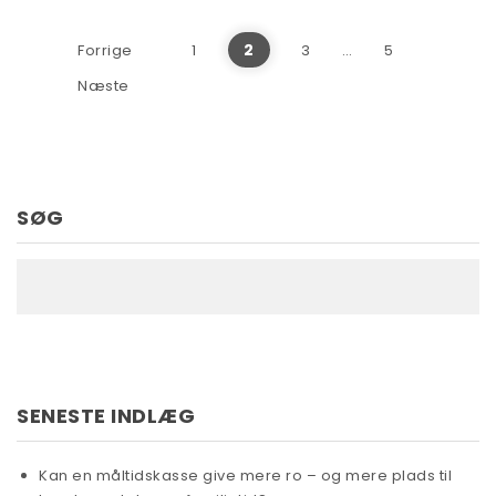
Indlægsinddeling
2
Forrige
1
3
…
5
Næste
SØG
SENESTE INDLÆG
Kan en måltidskasse give mere ro – og mere plads til