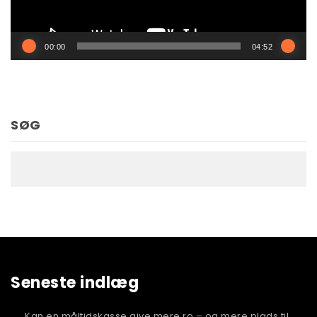
00:00
04:52
SØG
Seneste indlæg
Kan en måltidskasse give mere ro – og mere plads til